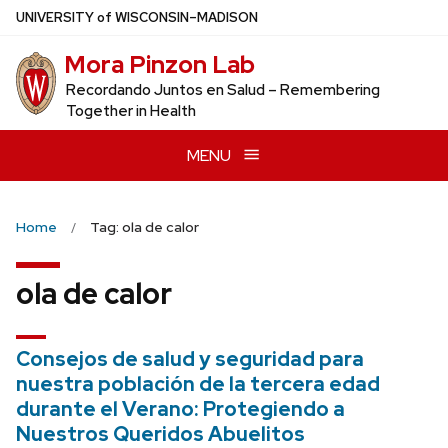
Skip
U
NIVERSITY
of
W
ISCONSIN
–MADISON
to
Mora Pinzon Lab
main
content
Recordando Juntos en Salud – Remembering
Together in Health
MENU
Home
Tag: ola de calor
ola de calor
Consejos de salud y seguridad para
nuestra población de la tercera edad
durante el Verano: Protegiendo a
Nuestros Queridos Abuelitos